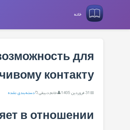
خانه
 возможность для
чивому контакту
31 فروردین 1405
خانم دبیقی
دسته‌بندی نشده
яет в отношении