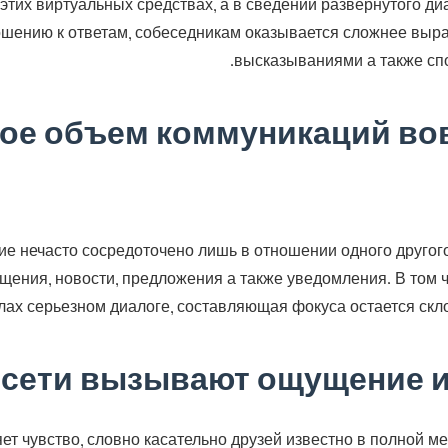
этих виртуальных средствах, а в сведении развернутого д
ошению к ответам, собеседникам оказывается сложнее выр
высказываниями а также сп
ое объем коммуникаций вов
е нечасто сосредоточено лишь в отношении одного другого 
ения, новости, предложения а также уведомления. В том ч
лах серьезном диалоге, составляющая фокуса остается склон
 сети вызывают ощущение 
т чувство, словно касательно друзей известно в полной м