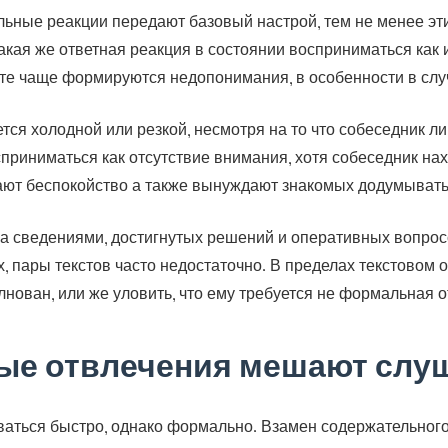
льные реакции передают базовый настрой, тем не менее эт
акая же ответная реакция в состоянии восприниматься как и
ате чаще формируются недопонимания, в особенности в слу
тся холодной или резкой, несмотря на то что собеседник 
риниматься как отсутствие внимания, хотя собеседник нах
вают беспокойство а также вынуждают знакомых додумывать
 сведениями, достигнутых решений и оперативных вопросо
, пары текстов часто недостаточно. В пределах текстовом
лнован, или же уловить, что ему требуется не формальная о
е отвлечения мешают слу
ываться быстро, однако формально. Взамен содержательно