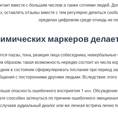
онтакт вместе с большим числом а также сотнями людей. До
, оставлять отзывы вместе с тем регулярно делиться соо
пределах цифровом среде отнюдь не по
имических маркеров делает
тся паузы, тона, реакция лица собеседника, невербальные 
 образом: такая возможность нередко состоит из числа кор
дник в состоянии сформулировать послание при период за
общения с посторонними другими людьми. Вследствие этог
больше опасность ошибочного восприятия 1 win. Обсуждение
те способен затянуться по причине ошибочного эмоциональ
 случаев аудиальный диалог или же личная встреча лично п