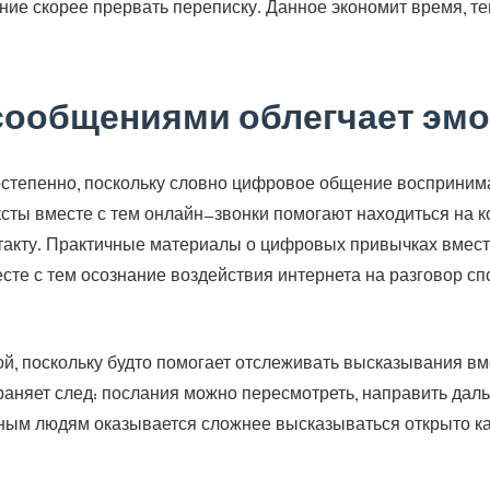
ние скорее прервать переписку. Данное экономит время, т
сообщениями облегчает эм
остепенно, поскольку словно цифровое общение восприним
ксты вместе с тем онлайн-звонки помогают находиться на к
нтакту. Практичные материалы о цифровых привычках вмес
есте с тем осознание воздействия интернета на разговор с
, поскольку будто помогает отслеживать высказывания вме
раняет след: послания можно пересмотреть, направить дал
ьным людям оказывается сложнее высказываться открыто ка