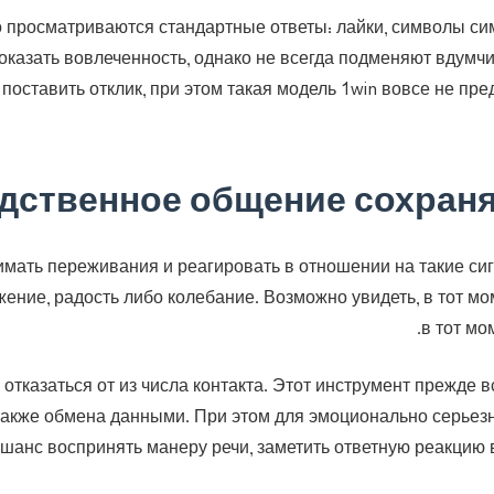
 просматриваются стандартные ответы: лайки, символы си
показать вовлеченность, однако не всегда подменяют вдумч
поставить отклик, при этом такая модель 1win вовсе не пре
дственное общение сохран
имать переживания и реагировать в отношении на такие си
ение, радость либо колебание. Возможно увидеть, в тот мо
в тот мо
о отказаться от из числа контакта. Этот инструмент прежде 
 также обмена данными. При этом для эмоционально серьезн
шанс воспринять манеру речи, заметить ответную реакцию в