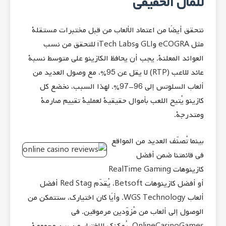
للمال الحقيقي
نتحقق أيضًا من اعتماد الألعاب من قِبل مختبرات مستقلة
مثل eCOGRA وGLI وiTech Labs للتحقق من نسب
العوائد المعلنة. يجب أن يحافظ الكازينو على متوسط ​​نسبة
عائد للاعب (RTP) لا يقل عن 95%، مع وصول العديد من
ألعاب السلوتس إلى 96-97%. لهذا السبب، نخضع كل
كازينو يُتيح اللعب بأموال حقيقية لعملية تقييم صارمة
ومتدرجة.
بينما تُصنّف العديد من المواقع
في قائمتنا ضمن أفضل
كازينوهات RealTime Gaming
أو أفضل كازينوهات Betsoft، يُقدّم Red Stag أفضل
ألعاب WGS Technology. وأيًا كان اختيارك، ستتمكن من
الوصول إلى ألعاب من مُزوّدين مرموقين. في
OnlineCasinoGames، يُمكنك الاختيار من بين مجموعة