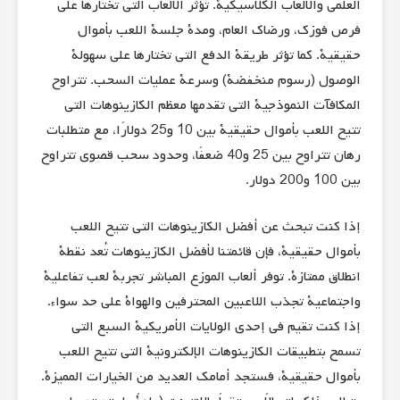
العلمي والألعاب الكلاسيكية. تؤثر الألعاب التي تختارها على
فرص فوزك، ورضاك العام، ومدة جلسة اللعب بأموال
حقيقية. كما تؤثر طريقة الدفع التي تختارها على سهولة
الوصول (رسوم منخفضة) وسرعة عمليات السحب. تتراوح
المكافآت النموذجية التي تقدمها معظم الكازينوهات التي
تتيح اللعب بأموال حقيقية بين 10 و25 دولارًا، مع متطلبات
رهان تتراوح بين 25 و40 ضعفًا، وحدود سحب قصوى تتراوح
بين 100 و200 دولار.
إذا كنت تبحث عن أفضل الكازينوهات التي تتيح اللعب
بأموال حقيقية، فإن قائمتنا لأفضل الكازينوهات تُعد نقطة
انطلاق ممتازة. توفر ألعاب الموزع المباشر تجربة لعب تفاعلية
واجتماعية تجذب اللاعبين المحترفين والهواة على حد سواء.
إذا كنت تقيم في إحدى الولايات الأمريكية السبع التي
تسمح بتطبيقات الكازينوهات الإلكترونية التي تتيح اللعب
بأموال حقيقية، فستجد أمامك العديد من الخيارات المميزة.