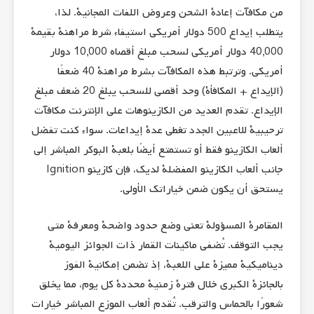
من مكافآت إعادة الشحن وعروض اللفات المجانية. لذا،
يتطلب إيداع 500 دولار أمريكي استيفاء شرط مراهنة بقيمة
40,000 دولار أمريكي لسحب مبلغ أقصاه 10,000 دولار
أمريكي. وترتبط هذه المكافآت بشرط مراهنة 40 ضعفًا
(الإيداع + المكافأة) وحد أقصى للسحب يبلغ 20 ضعف مبلغ
الإيداع. تقدم العديد من الكازينوهات على الإنترنت مكافآت
ترحيبية للاعبين الجدد تغطي عدة إيداعات. سواء كنت تفضل
ألعاب الكازينو فقط أو تستمتع أيضًا بلعبة البوكر المباشر إلى
جانب ألعاب الكازينو المفضلة لديك، فإن كازينو Ignition
يستحق أن يكون ضمن خياراتك الأولى.
المقامرة المسؤولة تعني وضع حدود واضحة ومعرفة متى
يجب التوقف. تُضفي ماكينات القمار ذات الجوائز اليومية
ديناميكية مميزة على اللعبة، إذ تضمن إمكانية الفوز
بالجائزة الكبرى خلال فترة زمنية محددة كل يوم، مما يخلق
شعورًا بالحماس والترقب. تُقدم ألعاب الموزع المباشر خيارات