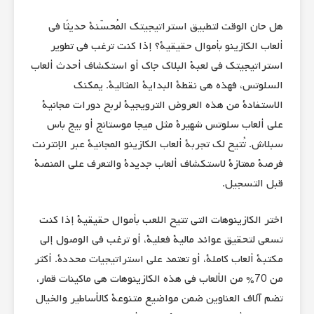
هل حان الوقت لتطبيق استراتيجيتك المُحسّنة حديثًا في
ألعاب الكازينو بأموال حقيقية؟ إذا كنت ترغب في تطوير
استراتيجيتك في لعبة البلاك جاك أو استكشاف أحدث ألعاب
السلوتس، فهذه هي نقطة البداية المثالية. يمكنك
الاستفادة من هذه العروض الترويجية لربح دورات مجانية
على ألعاب سلوتس شهيرة مثل ميجا موستانج أو بيج باس
سبلاش. تُتيح لك تجربة ألعاب الكازينو المجانية عبر الإنترنت
فرصة ممتازة لاستكشاف ألعاب جديدة والتعرف على المنصة
قبل التسجيل.
اختر الكازينوهات التي تتيح اللعب بأموال حقيقية إذا كنت
تسعى لتحقيق عوائد مالية فعلية، أو ترغب في الوصول إلى
مكتبة ألعاب كاملة، أو تعتمد على استراتيجيات محددة. أكثر
من 70% من الألعاب في هذه الكازينوهات هي ماكينات قمار،
تضم آلاف العناوين ضمن مواضيع متنوعة كالأساطير والخيال