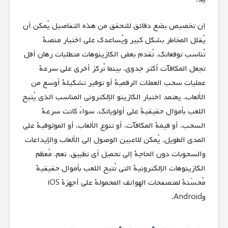
إن تخصيص بضع دقائق للتحقق من هذه التفاصيل يُمكن أن
يُقلل المخاطر بشكل كبير ويُساعدك على اختيار منصة
تُناسب توقعاتك. تُقدم بعض الكازينوهات متطلبات رهان أقل
تجعل المكافآت أكثر جدوى، بينما تُركز أخرى على سرعة
عمليات سحب العملات الرقمية أو توفير تشكيلة أوسع من
الألعاب. يعتمد اختيار الكازينو الإلكتروني المناسب الذي يُتيح
اللعب بأموال حقيقية على أولوياتك، سواءً كانت سرعة
السحب، أو قيمة المكافآت، أو تنوع الألعاب، أو الموثوقية على
المدى الطويل. يُمكن للاعبين الوصول إلى الألعاب والإيداعات
والسحوبات دون الحاجة إلى تحميل أي تطبيق. نعم، مُعظم
الكازينوهات الإلكترونية التي تُتيح اللعب بأموال حقيقية
مُحسّنة لمتصفحات الهواتف المحمولة على أجهزة iOS
وAndroid.