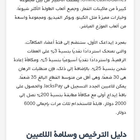
كبيرة من ماكينات القمار، وجميع ألعاب الطاولة الأكثر شيوعًا،
وخيارات مميزة مثل الكينو، وبوكر الفيديو، ومجموعة واسعة
من ألعاب الموزع المباشر.
بمجرد إيداعك الأول، ستنضم إلى فئة أعضاء المكافآت،
والتي تمنحك استردادًا نقديًا بنسبة 3% على العملات
الرقمية، واستردادًا نقديًا أسبوعيًا بنسبة 5%، ومكافأة إعادة
شحن بنسبة 25%. بالإضافة إلى ذلك، فإن متطلبات الرهان
هي 30 ضعفًا، وهي أقل من متوسط ​​القطاع البالغ 35 ضعفًا.
يمكن للاعبين الجدد التسجيل في JacksPay والحصول على
باقة إيداع أولى مع مكافأة مطابقة بنسبة 200% تصل إلى
2000 دولار، قابلة للاستخدام ثلاث مرات بإجمالي 6000
دولار.
دليل الترخيص وسلامة اللاعبين