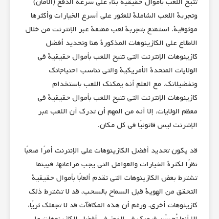
تتيح اللعب بأموال حقيقية بناءً على سرعة الدفع (الأمان)
وتجربة اللعب الشاملة للعثور على أسرع الخيارات وأكثرها
موثوقية. استمتع بتجربة لعب ممتعة عبر الإنترنت من خلال
الاطلاع على الكازينوهات المذكورة هنا وتحديد أفضل
كازينوهات الإنترنت التي تتيح اللعب بأموال حقيقية في
الولايات المتحدة الأمريكية والتي تناسب احتياجاتك
وتفضيلاتك. مع العلم أنه يمكنك اللعب باستخدام
كازينوهات الإنترنت التي تتيح اللعب بأموال حقيقية في
معظم الولايات، إلا أنه من المهم أن تدرك أن اللعب عبر
الإنترنت ليس قانونيًا في كل مكان.
قد يكون تحديد أفضل الكازينوهات على الإنترنت أمرًا صعبًا
نظرًا لكثرة الخيارات والعوامل التي يجب مراعاتها. فبينما
تشترط بعض الكازينوهات التي تقدم ألعابًا بأموال حقيقية
التحقق من الهوية قبل السماح بالسحب، قد لا تشترط ذلك
كازينوهات أخرى. ورغم أن هذه المكافآت قد لا تجعلك ثريًا،
إلا أنها تُحسّن فرصك في الفوز في أفضل الكازينوهات على