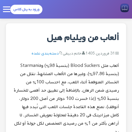
ورود به پنل کلاس
ألعاب من ويليام هيل
31 فروردین 1405
خانم دبیقی
دسته‌بندی نشده
ألعاب مثل Blood Suckers (بنسبة 98%) وStarmania
(بنسبة 97.86%)، وغيرها من الألعاب المشابهة، تقلل من
الخسائر المتوقعة أثناء اللعب، مع احتساب 100% من
رصيدي ضمن الرهان. بالإضافة إلى تطبيق حد أقصى للخسارة
بنسبة 50% (إذا خسرت 100 دولار من أصل 200 دولار،
أتوقف)، تمنع هذه القاعدة جلسات اللعب التي تُبدد فيها
كامل ميزانيتك في 20 دقيقة لمحاولة تعويض الخسائر.
لا
أراهن بأكثر من 1% من رصيدي المخصص لكل جولة أو لكل
يد.