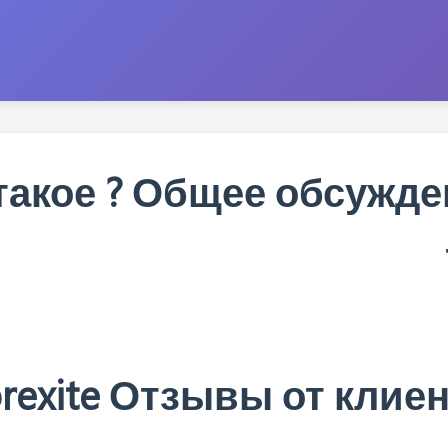
 такое ? Общее обсужд
rexite Отзывы от клие