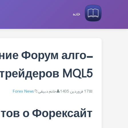
خانه
ение Форум алго-
трейдеров MQL5
17 فروردین 1405
خانم دبیقی
Forex News
нтов о Форексайт