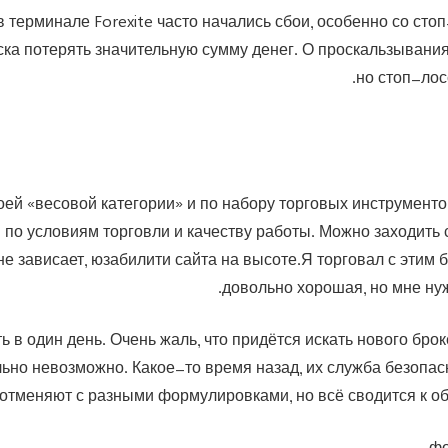
в терминале Forexite часто начались сбои, особенно со сто
иска потерять значительную сумму денег. О проскальзывания
но стоп-ло
оей «весовой категории» и по набору торговых инструментов
и по условиям торговли и качеству работы. Можно заходить 
не зависает, юзабилити сайта на высоте.Я торговал с этим 
довольно хорошая, но мне нуж
ть в один день. Очень жаль, что придётся искать нового бро
льно невозможно. Какое-то время назад, их служба безопас
отменяют с разными формулировками, но всё сводится к о