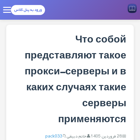
ورود به پنل کلاس
Что собой
представляют такое
прокси-серверы и в
каких случаях такие
серверы
применяются
28 فروردین 1405
خانم دبیقی
pack033