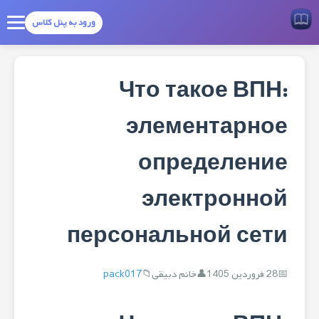
ورود به پنل کلاس
Что такое ВПН:
элементарное
определение
электронной
персональной сети
28 فروردین 1405
خانم دبیقی
pack017