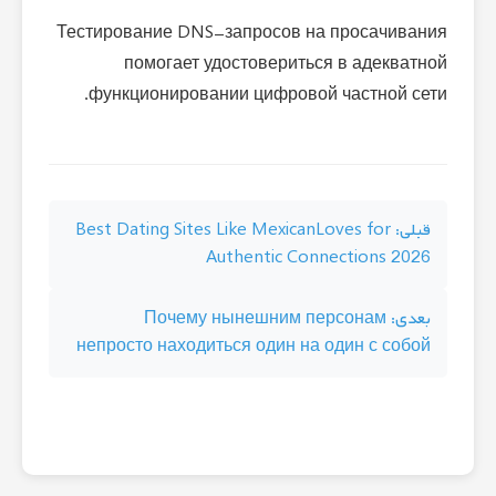
Тестирование DNS-запросов на просачивания
помогает удостовериться в адекватной
функционировании цифровой частной сети.
راهبری
قبلی:
Best Dating Sites Like MexicanLoves for
Authentic Connections 2026
نوشته
بعدی:
Почему нынешним персонам
непросто находиться один на один с собой