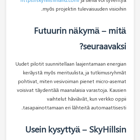
https://skyhillsfinland.com/
ja s
myös projektin tulevai
Futuurin näky
s
Uudet pilotit suunnitellaan laaj
keräystä myös merituulista, j
pohtivat, miten vesivoiman pie
voisivat täydentää maanalaisia v
vaihtelut häviävät,
tasapainottamaan eri lähteitä
Usein kysyttyä – 