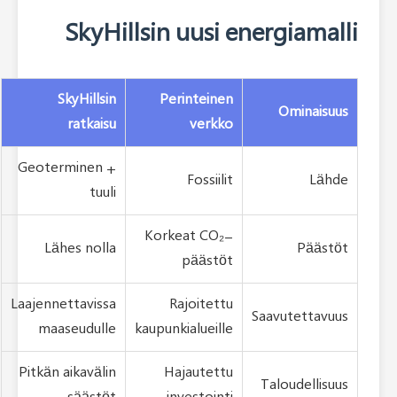
SkyHillsin uusi en
SkyHillsin
Perinteinen
ratkaisu
verkko
Geoterminen +
Fossiilit
tuuli
Korkeat CO₂-
Lähes nolla
päästöt
Laajennettavissa
Rajoitettu
maaseudulle
kaupunkialueille
Pitkän aikavälin
Hajautettu