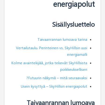
ener
Sisäl
Taivaanrannan lu
Vertailutaulu: Perinteinen vs. Sk
Kolme avaintekijää, jotka tekevät 
poik
Futuurin näkymä – mitä 
Usein kysyttyä – SkyHillsin 
Taivaanranna