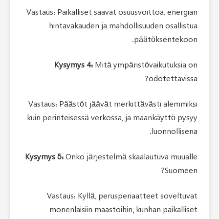
Vastaus: Paikalliset saavat osuus
hintavakauden ja mahdolli
p
Kysymys 4:
Mitä ympäris
Vastaus: Päästöt jäävät merkitt
kuin perinteisessä verkossa, ja 
Kysymys 5:
Onko järjestelmä ska
Vastaus: Kyllä, perusperia
monenlaisiin maastoihin, k