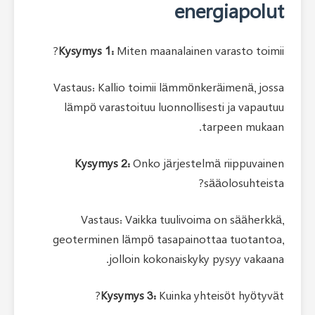
ene
Kysymys 1:
Miten maanalainen
Vastaus: Kallio toimii lämmön
lämpö varastoituu luonnolli
Kysymys 2:
Onko järjeste
Vastaus: Vaikka tuulivo
geoterminen lämpö tasapaino
jolloin kokonaisky
Kysymys 3:
Kuinka yh