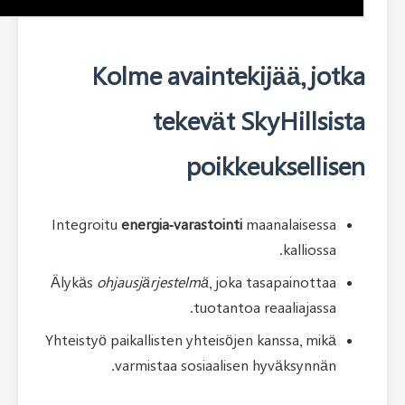
Kolme avainteki
tekevät Sk
poikke
Integroitu
energia‑varastointi
ma
Älykäs
ohjausjärjestelmä
, joka t
tuotantoa 
Yhteistyö paikallisten yhteisöjen 
varmistaa sosiaalisen 