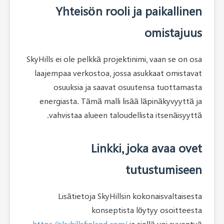
Yhteisön rooli ja
SkyHills ei ole pelkkä projektinim
laajempaa verkostoa, jossa as
osuuksia ja saavat osuut
energiasta. Tämä malli lisää 
vahvistaa alueen taloudelli
Linkki, jo
tut
Lisätietoja SkyHillsin ko
konseptista lö