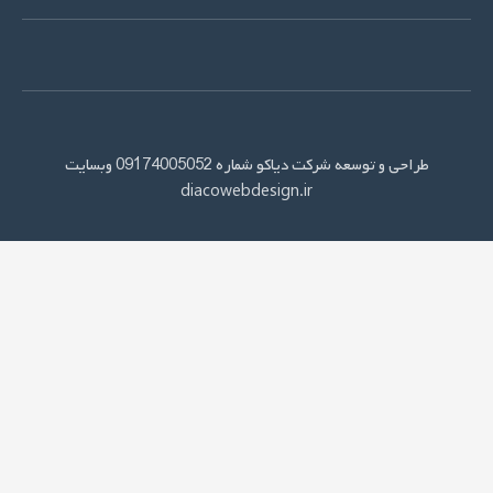
ماره 09174005052 وبسایت
diacowebdesign.ir