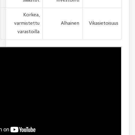
säästöt
investointi
Korkea,
varmistettu
Alhainen
varastoilla