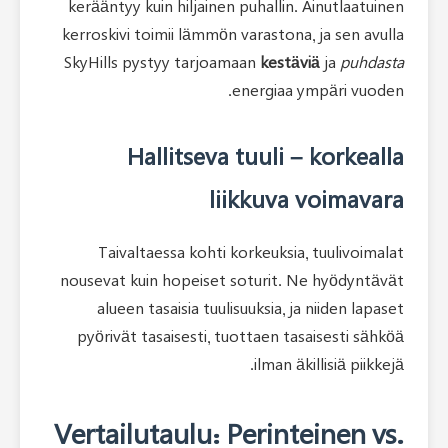
kerääntyy kuin hiljainen puhalli
kerroskivi toimii lämmön varasto
SkyHills pystyy tarjoamaan
kes
energia
Hallitseva tuuli
liikkuv
Taivaltaessa kohti korkeuks
nousevat kuin hopeiset soturit
alueen tasaisia tuulisuuksia,
pyörivät tasaisesti, tuottaen 
ilman
Vertailutaulu: Perin