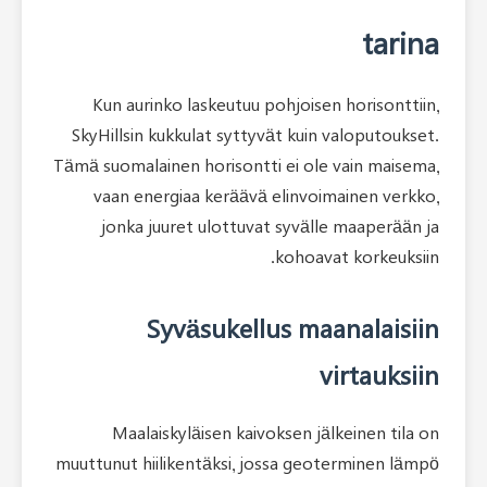
Kun aurinko laskeutuu pohjoi
SkyHillsin kukkulat syttyvät ku
Tämä suomalainen horisontti ei o
vaan energiaa keräävä elinv
jonka juuret ulottuvat syv
koho
Syväsukellus m
Maalaiskyläisen kaivoksen 
muuttunut hiilikentäksi, jossa g