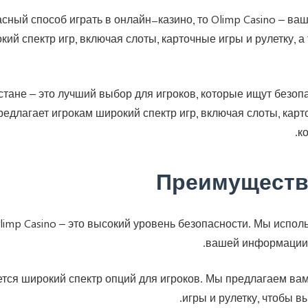
сный способ играть в онлайн-казино, то Olimp Casino – ва
кий спектр игр, включая слоты, карточные игры и рулетку, 
тане – это лучший выбор для игроков, которые ищут безоп
предлагает игрокам широкий спектр игр, включая слоты, карт
к
Преимущества
limp Casino – это высокий уровень безопасности. Мы испо
вашей информации 
я широкий спектр опций для игроков. Мы предлагаем вам 
игры и рулетку, чтобы в