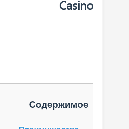
Casino
Содержимое