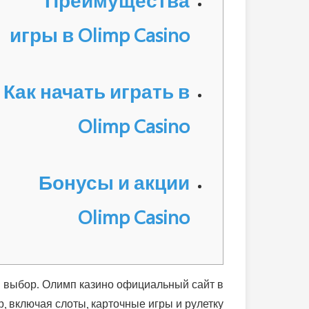
Преимущества
игры в Olimp Casino
Как начать играть в
Olimp Casino
Бонусы и акции
Olimp Casino
 выбор. Олимп казино официальный сайт в
, включая слоты, карточные игры и рулетку.